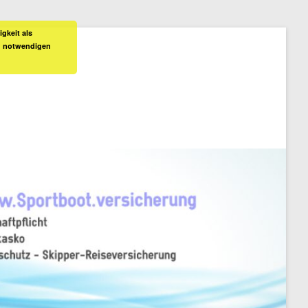
gkeit als
ch notwendigen