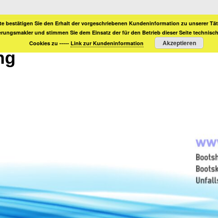
te bestätigen Sie den Erhalt der vorgeschriebenen Kundeninformation zu unserer Täti
erungsmakler und stimmen Sie dem Einsatz der für den Betrieb dieser Seite technis
Akzeptieren
Cookies zu -----
Link zur Kundeninformation
ng