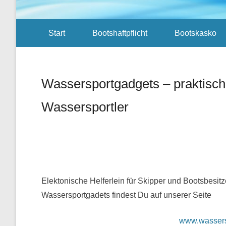
Sekundär-Menü
Start
Bootshaftpflicht
Bootskasko
Wassersportgadgets – praktisch
Wassersportler
Veröffentlicht am
12/28/2017
Von
AGN
Elektonische Helferlein für Skipper und Bootsbesitz
Wassersportgadets findest Du auf unserer Seite
www.wassers