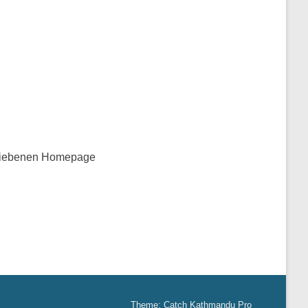
etriebenen Homepage
Theme: Catch Kathmandu Pro