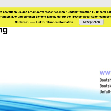
te bestätigen Sie den Erhalt der vorgeschriebenen Kundeninformation zu unserer Täti
erungsmakler und stimmen Sie dem Einsatz der für den Betrieb dieser Seite technis
Akzeptieren
Cookies zu -----
Link zur Kundeninformation
ng