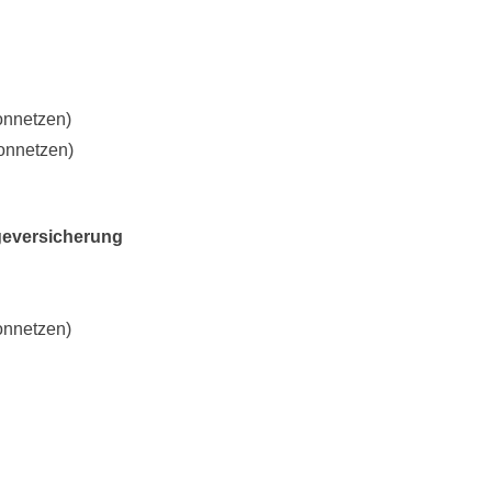
onnetzen)
onnetzen)
geversicherung
onnetzen)