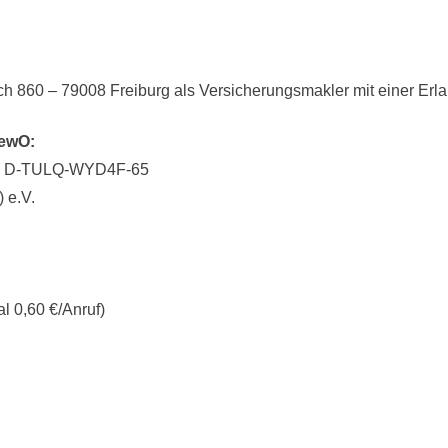
­fach 860 – 79008 Frei­burg als Versicherungsmakler mit einer E
GewO:
ung: D-TULQ-WYD4F-65
 e.V.
l 0,60 €/Anruf)