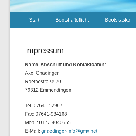
Sekundär-Menü
Start
Bootshaftpflicht
Bootskasko
Impressum
Veröffentlicht am
01/11/2015
Von
AGN
Name, Anschrift und Kontaktdaten:
Axel Gnädinger
Roethestraße 20
79312 Emmendingen
Tel: 07641-52967
Fax: 07641-934168
Mobil: 0177-4040555
E-Mail:
gnaedinger-info@gmx.net