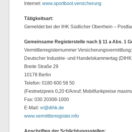
Internet:
www.sportboot.versicherung
Tätigkeitsart:
Gemeldet bei der IHK Süd­li­cher Ober­rhein – Post
Gemeinsame Registerstelle nach § 11 a Abs. 1 
Vermittlerregisternummer Versicherungsvermittl
Deutscher Industrie- und Handelskammertag (DIHK)
Breite Straße 29
10178 Berlin
Telefon: 0180 600 58 50
(Festnetzpreis 0,20 €/Anruf; Mobilfunkpreise maxima
Fax: 030 20308-1000
E-Mail:
vr@dihk.de
www.vermittlerregister.info
Anschriften der Schlichtungsstellen: