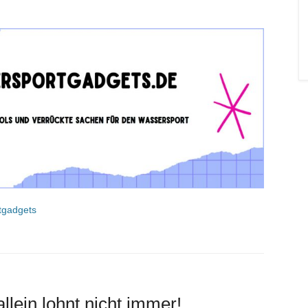
tgadgets
llein lohnt nicht immer!