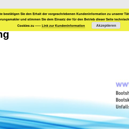
te bestätigen Sie den Erhalt der vorgeschriebenen Kundeninformation zu unserer Täti
erungsmakler und stimmen Sie dem Einsatz der für den Betrieb dieser Seite technis
Akzeptieren
Cookies zu -----
Link zur Kundeninformation
ng