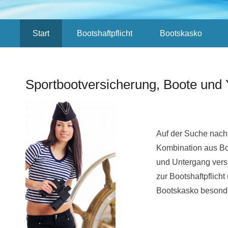
Sekundär-Menü
Start
Bootshaftpflicht
Bootskasko
Sportbootversicherung, Boote und 
Veröffentlicht am
01/28/2019
Von
AGN
Auf der Suche nach 
Kombination aus Boo
und Untergang vers
zur Bootshaftpflich
Bootskasko besonde