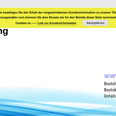
te bestätigen Sie den Erhalt der vorgeschriebenen Kundeninformation zu unserer Täti
erungsmakler und stimmen Sie dem Einsatz der für den Betrieb dieser Seite technis
Akzeptieren
Cookies zu -----
Link zur Kundeninformation
ng