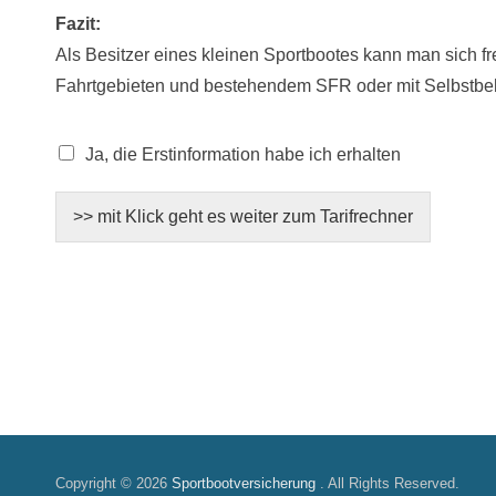
Fazit:
Als Besitzer eines kleinen Sportbootes kann man sich fr
Fahrtgebieten und bestehendem SFR oder mit Selbstbeh
C
Ja, die Erstinformation habe ich erhalten
h
e
c
>> mit Klick geht es weiter zum Tarifrechner
k
b
o
x
B
o
o
t
s
h
a
f
Copyright © 2026
Sportbootversicherung
. All Rights Reserved.