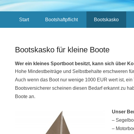
Sekundär-Menü
Start
Bootshaftpflicht
Bootskasko
Bootskasko für kleine Boote
Veröffentlicht am
05/24/2015
Von
AGN
Wer ein kleines Sportboot besitzt, kann sich über 
Hohe Mindestbeiträge und Selbstbehalte erschweren für 
Auch wenn das Boot nur wenige 1000 EUR wert ist, ein 
Bootsversicherer scheinen diesen Bedarf erkannt zu hab
Boote an.
Unser Be
– Segelbo
– Motorboo